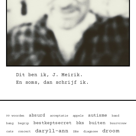
Dit ben ik, J. Meirik.
En soms, dan schrijf ik.
absurd
autisme
99 woorden
acceptatie
appels
band
bestkeptsecret
bks
buiten
bang
begrip
buurvrouw
daryll-ann
droom
cats
concert
DBs
diagnose