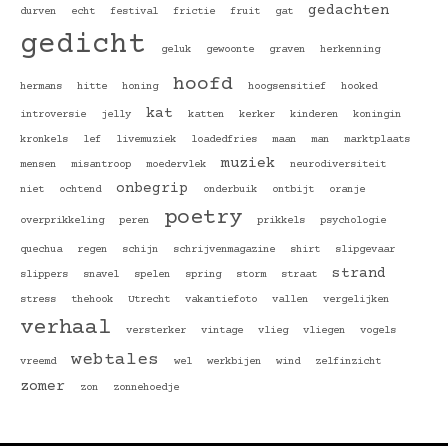
gedachten
durven
echt
festival
frictie
fruit
gat
gedicht
geluk
gewoonte
graven
herkenning
hoofd
hermans
hitte
honing
hoogsensitief
hooked
kat
introversie
jelly
katten
kerker
kinderen
koningin
kronkels
lef
livemuziek
loadedfries
maan
man
marktplaats
muziek
mensen
misantroop
moedervlek
neurodiversiteit
onbegrip
niet
ochtend
onderbuik
ontbijt
oranje
poetry
overprikkeling
peren
prikkels
psychologie
quechua
regen
schijn
schrijvenmagazine
shirt
slipgevaar
strand
slippers
snavel
spelen
spring
storm
straat
stress
thehook
Utrecht
vakantiefoto
vallen
vergelijken
verhaal
versterker
vintage
vlieg
vliegen
vogels
webtales
vreemd
wel
werkbijen
wind
zelfinzicht
zomer
zon
zonnehoedje