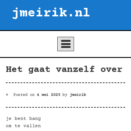
Skip
jmeirik.nl
to
content
Het gaat vanzelf over
Posted on
4 mei 2025
by
jmeirik
je bent bang
om te vallen