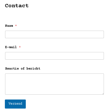
Contact
Naam
*
E-mail
*
E
Reactie of bericht
-
m
a
i
l
E
-
m
a
Verzend
i