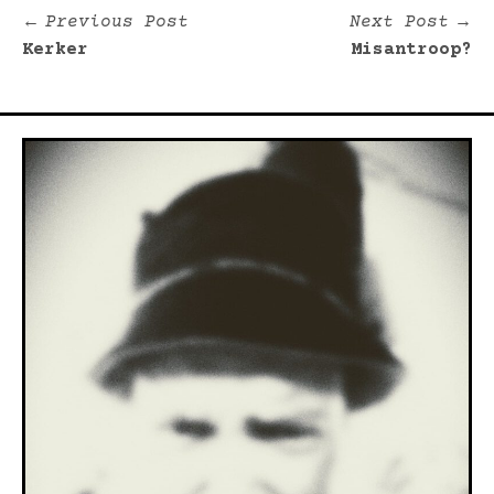
Bericht
Previous
Ne
Previous Post
Next Post
post:
po
Kerker
Misantroop?
navigatie