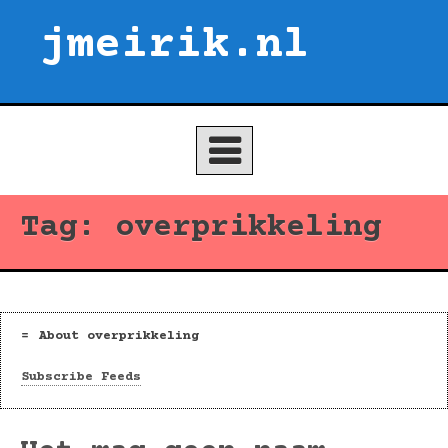
Skip
jmeirik.nl
to
content
Tag:
overprikkeling
About overprikkeling
Subscribe Feeds