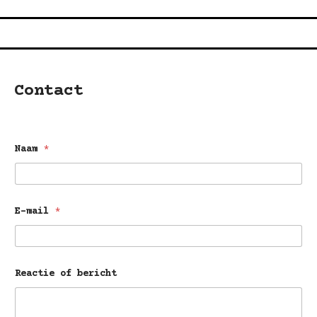
Contact
Naam
*
N
E-mail
*
a
a
m
N
a
a
Reactie of bericht
m
o
f