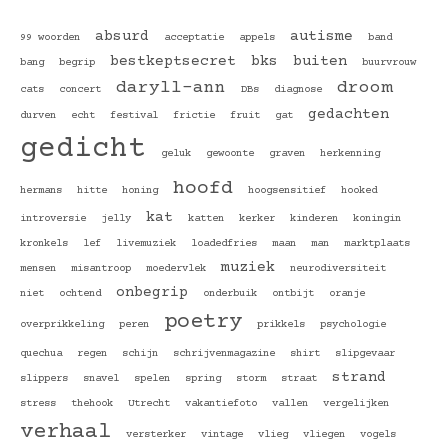
absurd
autisme
99 woorden
acceptatie
appels
band
bestkeptsecret
bks
buiten
bang
begrip
buurvrouw
daryll-ann
droom
cats
concert
DBs
diagnose
gedachten
durven
echt
festival
frictie
fruit
gat
gedicht
geluk
gewoonte
graven
herkenning
hoofd
hermans
hitte
honing
hoogsensitief
hooked
kat
introversie
jelly
katten
kerker
kinderen
koningin
kronkels
lef
livemuziek
loadedfries
maan
man
marktplaats
muziek
mensen
misantroop
moedervlek
neurodiversiteit
onbegrip
niet
ochtend
onderbuik
ontbijt
oranje
poetry
overprikkeling
peren
prikkels
psychologie
quechua
regen
schijn
schrijvenmagazine
shirt
slipgevaar
strand
slippers
snavel
spelen
spring
storm
straat
stress
thehook
Utrecht
vakantiefoto
vallen
vergelijken
verhaal
versterker
vintage
vlieg
vliegen
vogels