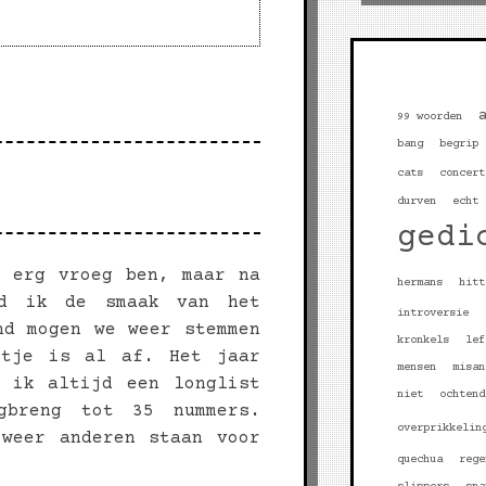
99 woorden
bang
begrip
cats
concert
durven
echt
gedi
r erg vroeg ben, maar na
hermans
hitt
ad ik de smaak van het
introversie
nd mogen we weer stemmen
kronkels
lef
stje is al af. Het jaar
mensen
misan
g ik altijd een longlist
niet
ochtend
gbreng tot 35 nummers.
overprikkelin
 weer anderen staan voor
quechua
rege