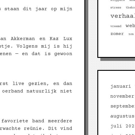
slippers
sna
stress
theho
s staan dit jaar op mijn
verhaa
we
vreemd
zomer
zon
Jan Akkerman en Kaz Lux
stje. Volgens mij is hij
wenen — en dat is gewoon
rst live gezien, en dan
januari 
 oerband natuurlijk niet
november
septembe
augustus
 favoriete band meerdere
juli 202
rwachte reünie. Dit vind