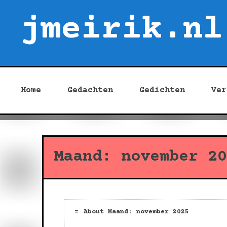
Skip
jmeirik.nl
to
content
Home
Gedachten
Gedichten
Ver
Maand:
november 20
About Maand:
november 2025