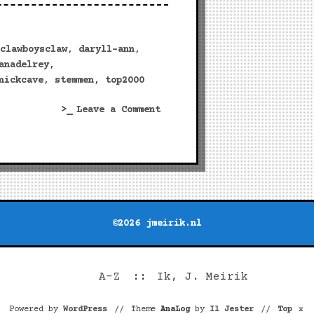
clawboysclaw
,
daryll-ann
,
anadelrey
,
nickcave
,
stemmen
,
top2000
on
Leave a Comment
Stemmen
©2026 jmeirik.nl
A-Z
Ik, J. Meirik
Powered by
WordPress
//
Theme
AnaLog
by
Il Jester
//
Top
⌅