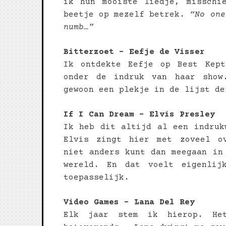
ik hun mooiste liedje, misschi
beetje op mezelf betrek.
“No one
numb…”
Bitterzoet – Eefje de Visser
Ik ontdekte Eefje op Best Kep
onder de indruk van haar show
gewoon een plekje in de lijst de
If I Can Dream – Elvis Presley
Ik heb dit altijd al een indruk
Elvis zingt hier met zoveel o
niet anders kunt dan meegaan in
wereld. En dat voelt eigenlij
toepasselijk.
Video Games – Lana Del Rey
Elk jaar stem ik hierop. He