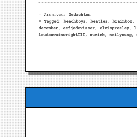
Archived:
Gedachten
Tagged:
beachboys
,
beatles
,
brainbox
,
december
,
eefjedevisser
,
elvispresley
,
l
loudonwainwrightIII
,
muziek
,
neilyoung
,