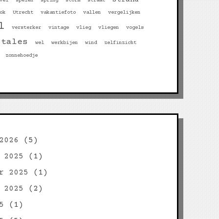
vel
spelen
spring
storm
straat
ok
Utrecht
vakantiefoto
vallen
vergelijken
l
versterker
vintage
vlieg
vliegen
vogels
btales
wel
werkbijen
wind
zelfinzicht
zonnehoedje
2026
(5)
 2025
(1)
r 2025
(1)
 2025
(2)
5
(1)