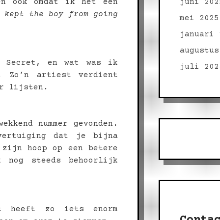
en ook omdat ik het een
juni 202
 kept the boy from going
mei 2025
januari 
augustus
t Secret, en wat was ik
juli 202
. Zo’n artiest verdient
r lijsten.
wekkend nummer gevonden.
vertuiging dat je bijna
 zijn hoop op een betere
k nog steeds behoorlijk
t heeft zo iets enorm
Conta