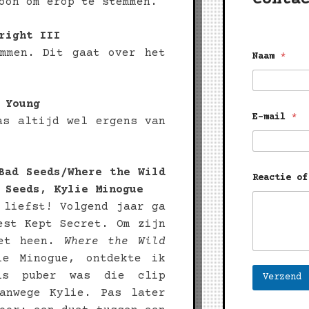
oon om erop te stemmen.
right III
b
emmen. Dit gaat over het
Naam
*
e
r
i
c
 Young
h
t
E-mail
*
as altijd wel ergens van
E
-
m
a
Bad Seeds/Where the Wild
i
Reactie of
l
 Seeds, Kylie Minogue
*
 liefst! Volgend jaar ga
est Kept Secret. Om zijn
iet heen.
Where the Wild
ie Minogue, ontdekte ik
ls puber was die clip
Verzend
vanwege Kylie. Pas later