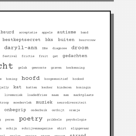
absurd
autisme
acceptatie
appels
band
bestkeptsecret
bks
buiten
buurvrouw
daryll-ann
droom
DBs
diagnose
gedachten
festival
frictie
fruit
gat
cht
geluk
gewoonte
graven
herkenning
hoofd
e
honing
hoogsensitief
hooked
kat
jelly
katten
kerker
kinderen
koningin
livemuziek
loadedfries
maan
man
marktplaats
muziek
troop
moedervlek
neurodiversiteit
onbegrip
onderbuik
ontbijt
oranje
poetry
g
peren
prikkels
psychologie
n
schijn
schrijvenmagazine
shirt
slipgevaar
strand