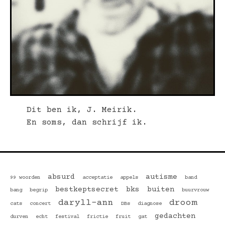
Dit ben ik, J. Meirik.
En soms, dan schrijf ik.
absurd
autisme
99 woorden
acceptatie
appels
band
bestkeptsecret
bks
buiten
bang
begrip
buurvrouw
daryll-ann
droom
cats
concert
DBs
diagnose
gedachten
durven
echt
festival
frictie
fruit
gat