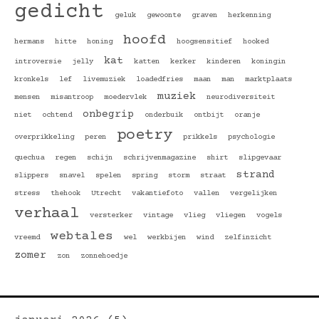
gedicht
geluk
gewoonte
graven
herkenning
hoofd
hermans
hitte
honing
hoogsensitief
hooked
kat
introversie
jelly
katten
kerker
kinderen
koningin
kronkels
lef
livemuziek
loadedfries
maan
man
marktplaats
muziek
mensen
misantroop
moedervlek
neurodiversiteit
onbegrip
niet
ochtend
onderbuik
ontbijt
oranje
poetry
overprikkeling
peren
prikkels
psychologie
quechua
regen
schijn
schrijvenmagazine
shirt
slipgevaar
strand
slippers
snavel
spelen
spring
storm
straat
stress
thehook
Utrecht
vakantiefoto
vallen
vergelijken
verhaal
versterker
vintage
vlieg
vliegen
vogels
webtales
vreemd
wel
werkbijen
wind
zelfinzicht
zomer
zon
zonnehoedje